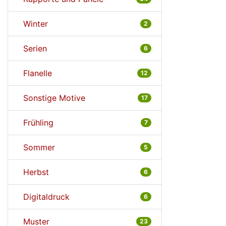
Winter
2
Serien
6
Flanelle
12
Sonstige Motive
17
Frühling
7
Sommer
5
Herbst
6
Digitaldruck
6
Muster
23