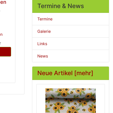
gen
Termine & News
s
Termine
Galerie
en
r
Links
News
Neue Artikel [mehr]