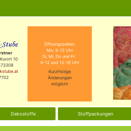
Öffnungszeiten:
Mo: 9-12 Uhr
rstner
Di, Mi, Do und Fr:
Kurort 10
9-12 und 15-18 Uhr
573308
kstube.at
Kurzfristige
7702
Änderungen
möglich!
Dekostoffe
Stoffpackungen