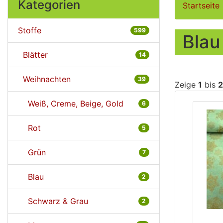
Kategorien
Startseite
Stoffe
599
Blau
Blätter
14
Weihnachten
39
Zeige
1
bis
2
Weiß, Creme, Beige, Gold
6
Rot
5
Grün
7
Blau
2
Schwarz & Grau
2