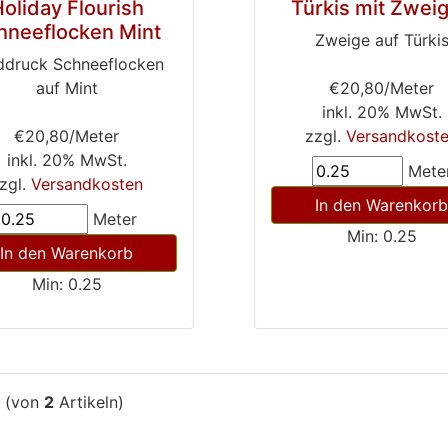
oliday Flourish
Türkis mit Zwei
hneeflocken Mint
Zweige auf Türki
ddruck Schneeflocken
auf Mint
€20,80/Meter
inkl. 20% MwSt.
€20,80/Meter
zzgl.
Versandkost
inkl. 20% MwSt.
Mete
zgl.
Versandkosten
In den Warenkorb
Meter
Min: 0.25
In den Warenkorb
Min: 0.25
(von
2
Artikeln)