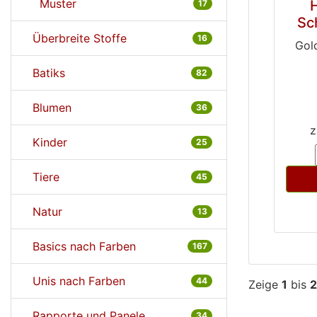
Muster
H
17
Sc
Überbreite Stoffe
16
Gol
Batiks
82
Blumen
36
z
Kinder
25
Tiere
45
Natur
13
Basics nach Farben
167
Unis nach Farben
44
Zeige
1
bis
2
Rapporte und Panele
34